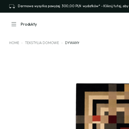
Darmowa wysyłka powyżej
300,00 PLN
wydatków* - Kliknij tutaj, aby
Produkty
HOME
TEKSTYLIA DOMOWE
DYWANY