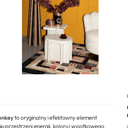
onkey
to oryginalny i efektowny element
 przestrzeni energii, koloru i wyjątkowego