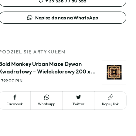
+ 39 338 77 50 355
Napisz do nas na WhatsApp
PODZIEL SIĘ ARTYKUŁEM
Bold Monkey Urban Maze Dywan 
Kwadratowy – Wielokolorowy 200 x 
200 cm
1.799,00 PLN
Facebook
Whatsapp
Twitter
Kopiuj link