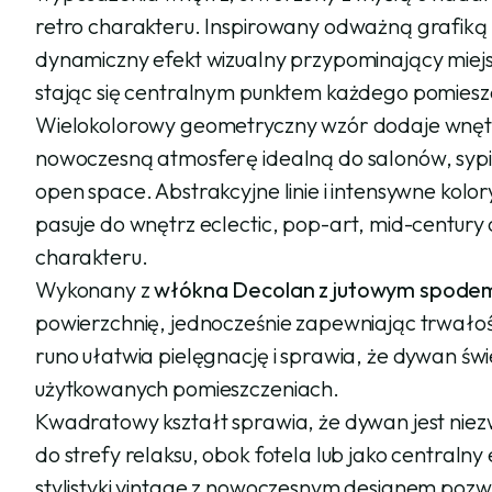
retro charakteru. Inspirowany odważną grafiką l
dynamiczny efekt wizualny przypominający miejski
stając się centralnym punktem każdego pomiesz
Wielokolorowy geometryczny wzór dodaje wnętrz
nowoczesną atmosferę idealną do salonów, sypia
open space. Abstrakcyjne linie i intensywne ko
pasuje do wnętrz eclectic, pop-art, mid-centur
charakteru.
Wykonany z
włókna Decolan z jutowym spode
powierzchnię, jednocześnie zapewniając trwałoś
runo ułatwia pielęgnację i sprawia, że dywan świ
użytkowanych pomieszczeniach.
Kwadratowy kształt sprawia, że dywan jest niez
do strefy relaksu, obok fotela lub jako centraln
stylistyki vintage z nowoczesnym designem po