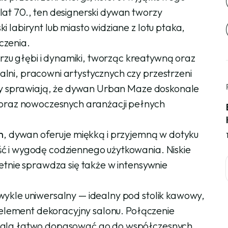
at 70., ten designerski dywan tworzy
 labirynt lub miasto widziane z lotu ptaka,
czenia.
u głębi i dynamiki, tworząc kreatywną oraz
lni, pracowni artystycznych czy przestrzeni
lory sprawiają, że dywan Urban Maze doskonale
y oraz nowoczesnych aranżacji pełnych
m
, dywan oferuje miękką i przyjemną w dotyku
ć i wygodę codziennego użytkowania. Niskie
etnie sprawdza się także w intensywnie
wykle uniwersalny — idealny pod stolik kawowy,
y element dekoracyjny salonu. Połączenie
zwala łatwo dopasować go do współczesnych