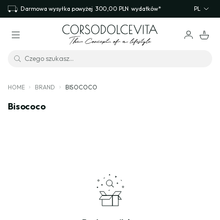
Darmowa wysyłka powyżej
300,00 PLN
wydatków*
PL
HOME
BRAND
BISOCOCO
Bisococo