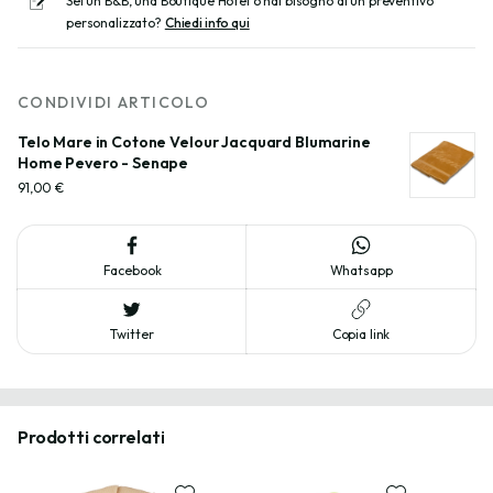
Sei un B&B, una Boutique Hotel o hai bisogno di un preventivo
personalizzato?
Chiedi info qui
CONDIVIDI ARTICOLO
Telo Mare in Cotone Velour Jacquard Blumarine 
Home Pevero - Senape
91,00 €
Facebook
Whatsapp
Twitter
Copia link
Prodotti correlati