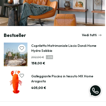
Bestseller
Vedi tutti
Copriletto Matrimoniale Liscio Dondi Home
Hydra Sabbia
202,00 €
-
22
%
158,00 €
Galleggiante Piscina in tessuto MX Home
Aragosta
405,00 €