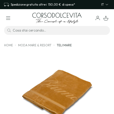
Spedizione gratuita oltre i
150,00 €
di spesa*
IT
HOME
MODA MARE & RESORT
TELI MARE