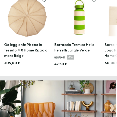
Galleggiante Piscina in
Borraccia Termica Helio
Borsa 
tessuto MX Home Riccio di
Ferretti Jungle Verde
Logo R
mare Beige
Home G
52,70 €
-
10
%
305,00 €
60,00 
47,50 €