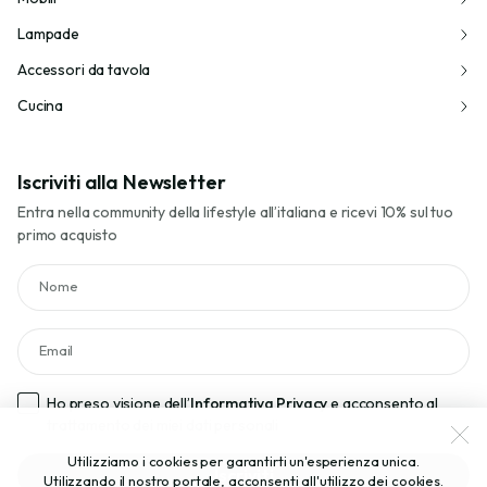
Lampade
Accessori da tavola
Cucina
Iscriviti alla Newsletter
Entra nella community della lifestyle all’italiana e ricevi 10% sul tuo
primo acquisto
Nome
Email
Ho preso visione dell’
Informativa Privacy
e acconsento al
trattamento dei miei dati personali
Utilizziamo i cookies per garantirti un'esperienza unica.
Iscriviti
Utilizzando il nostro portale, acconsenti all'utilizzo dei cookies.