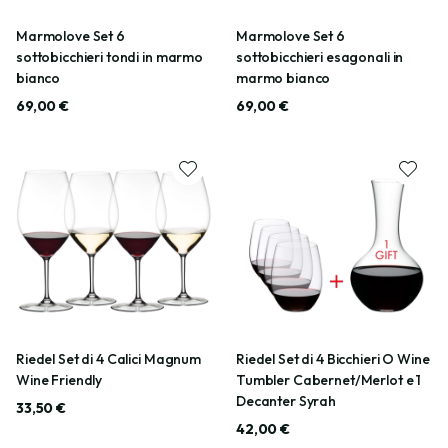
Marmolove Set 6
Marmolove Set 6
sottobicchieri tondi in marmo
sottobicchieri esagonali in
bianco
marmo bianco
69,00 €
69,00 €
Riedel Set di 4 Calici Magnum
Riedel Set di 4 Bicchieri O Wine
Wine Friendly
Tumbler Cabernet/Merlot e 1
Decanter Syrah
33,50 €
42,00 €