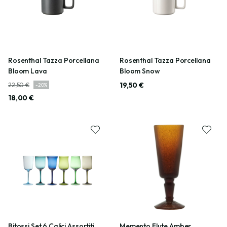
Rosenthal Tazza Porcellana
Rosenthal Tazza Porcellana
Bloom Lava
Bloom Snow
19,50 €
22,50 €
-
20
%
18,00 €
Bitossi Set 6 Calici Assortiti
Memento Flute Amber