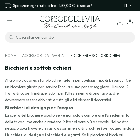
Spedizione gratuita oltre i
150,00 €
di spesa*
IT
HOME
ACCESSORI DA TAVOLA
BICCHIERI E SOTTOBICCHIERI
Bicchieri e sottobicchieri
Al giorno d’oggi esistono bicchieri adatti per qualsiasi tipo di bevanda. C'è
un bicchiere giusto per servire l’acqua e uno per sorseggiare il liquore. Si
tratta di oggetti indispensabili per l’allestimento di una tavola, che
dovrebbero essere abbinati a tutti gli altri elementi decorativi.
Bicchieri di design per l’acqua
La scelta del bicchiere giusto serve non solo a completare l’arredamento
della tavola, ma anche a rendere l’atto del bere più piacevole. Nel nostro
negozio puoi trovare un vasto assortimento di
bicchieri per acqua
, inclusi
i
bicchieri di design
o i
bicchieri eleganti
. Se ti piacciono i bicchieri