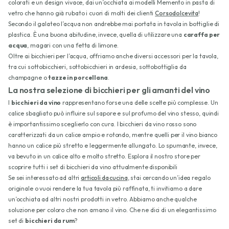
colorati e un design vivace, dai un’occhiata ai modelli Memento in pasta di
vetro che hanno già rubato i cuori di molti dei clienti
Corsodolcevita
!
Secondo il galateo l’acqua non andrebbe mai portata in tavola in bottiglie di
plastica. È una buona abitudine, invece, quella di utilizzare una
caraffa per
acqua
, magari con una fetta di limone.
Oltre ai bicchieri per l’acqua, offriamo anche diversi accessori per la tavola,
tra cui sottobicchieri, sottobicchieri in ardesia, sottobottiglia da
champagne o
tazze in porcellana
.
La nostra selezione di bicchieri per gli amanti del vino
I
bicchieri da vino
rappresentano forse una delle scelte più complesse. Un
calice sbagliato può influire sul sapore e sul profumo del vino stesso, quindi
è importantissimo sceglierlo con cura. I bicchieri da vino rosso sono
caratterizzati da un calice ampio e rotondo, mentre quelli per il vino bianco
hanno un calice più stretto e leggermente allungato. Lo spumante, invece,
va bevuto in un calice alto e molto stretto. Esplora il nostro store per
scoprire tutti i set di bicchieri da vino attualmente disponibili
Se sei interessato ad altri
articoli da cucina
, stai cercando un’idea regalo
originale o vuoi rendere la tua tavola più raffinata, ti invitiamo a dare
un’occhiata ad altri nostri prodotti in vetro. Abbiamo anche qualche
soluzione per coloro che non amano il vino. Che ne dici di un elegantissimo
set di
bicchieri da rum
?