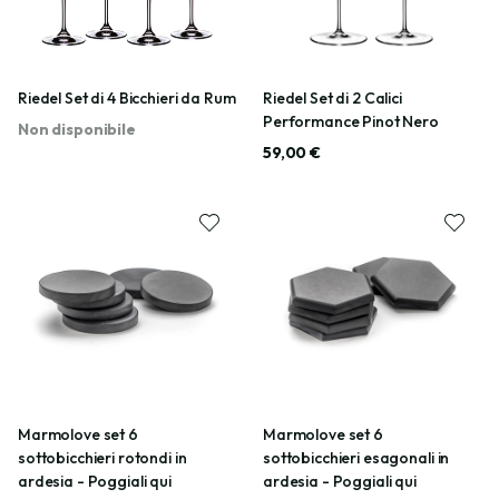
Riedel Set di 4 Bicchieri da Rum
Riedel Set di 2 Calici
Performance Pinot Nero
Non disponibile
59,00 €
Marmolove set 6
Marmolove set 6
sottobicchieri rotondi in
sottobicchieri esagonali in
ardesia - Poggiali qui
ardesia - Poggiali qui