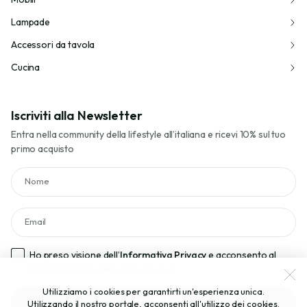
Lampade
Accessori da tavola
Cucina
Iscriviti alla Newsletter
Entra nella community della lifestyle all’italiana e ricevi 10% sul tuo
primo acquisto
Nome
Email
Ho preso visione dell’
Informativa Privacy
e acconsento al
trattamento dei miei dati personali
Utilizziamo i cookies per garantirti un'esperienza unica.
Iscriviti
Utilizzando il nostro portale, acconsenti all'utilizzo dei cookies.