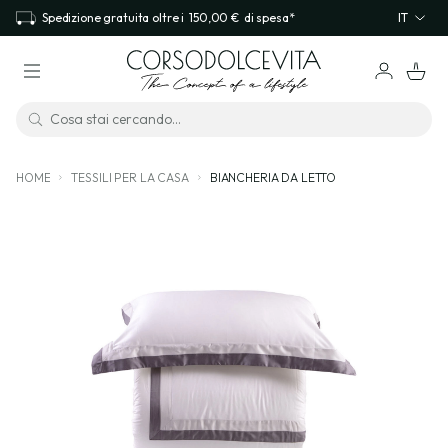
Spedizione gratuita oltre i
150,00 €
di spesa*
IT
HOME
TESSILI PER LA CASA
BIANCHERIA DA LETTO