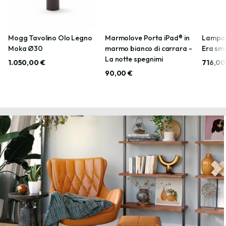
Mogg Tavolino Olo Legno
Marmolove Porta iPad® in
Lampad
Moka Ø30
marmo bianco di carrara -
Era sma
La notte spegnimi
1.050,00 €
716,00
90,00 €